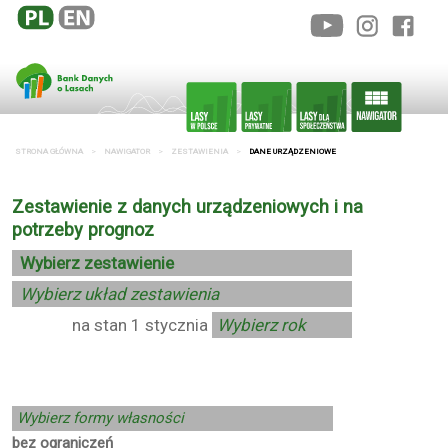
STRONA GŁÓWNA
NAWIGATOR
ZESTAWIENIA
DANE URZĄDZENIOWE