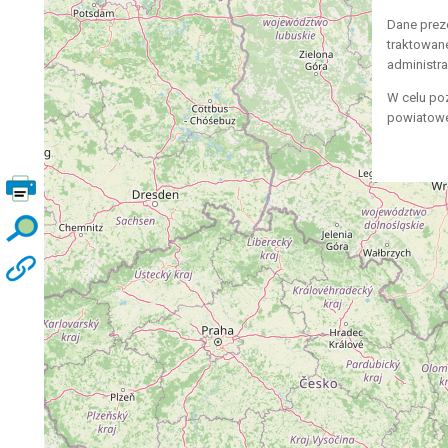
Dane prez
traktowan
administr
W celu po
powiatowe,