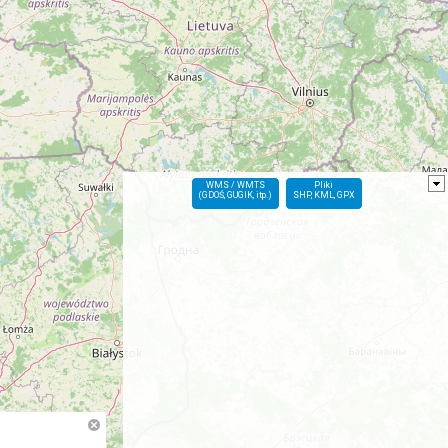
WMS / WMTS
Pliki
(GDOŚ, GUGIK, itp.)
SHP, KML, GPX