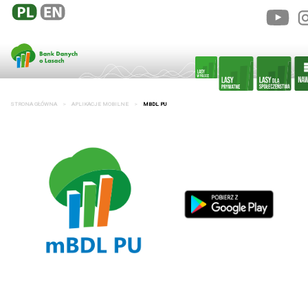
STRONA GŁÓWNA
APLIKACJE MOBILNE
MBDL PU