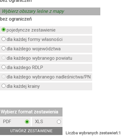
bez ograniczeń
Wybierz obszary leśne z mapy
bez ograniczeń
pojedyncze zestawienie
dla każdej formy własności
dla każdego województwa
dla każdego wybranego powiatu
dla każdego RDLP
dla każdego wybranego nadleśnictwa/PN
dla każdej krainy
Wybierz format zestawienia
PDF
XLS
Liczba wybranych zestawień:
1