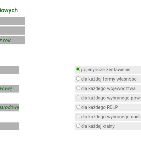
niowych
pojedyncze zestawienie
dla każdej formy własności
twowej
dla każdego województwa
dla każdego wybranego powi
 narodowe
dla każdego RDLP
dla każdego wybranego nadl
dla każdej krainy