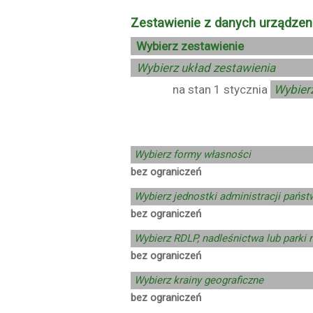
Zestawienie z danych urządze
na stan 1 stycznia
Wybierz formy własności
bez ograniczeń
Wybierz jednostki administracji pańs
bez ograniczeń
Wybierz RDLP, nadleśnictwa lub parki
bez ograniczeń
Wybierz krainy geograficzne
bez ograniczeń