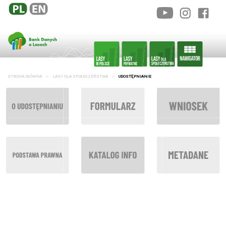
STRONA GŁÓWNA
LASY DLA SPOŁECZEŃSTWA
UDOSTĘPNIANIE