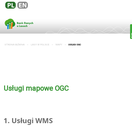
STRONA GŁÓWNA
LASY W POLSCE
MAPY
USŁUGI OGC
Usługi mapowe OGC
1. Usługi
WMS