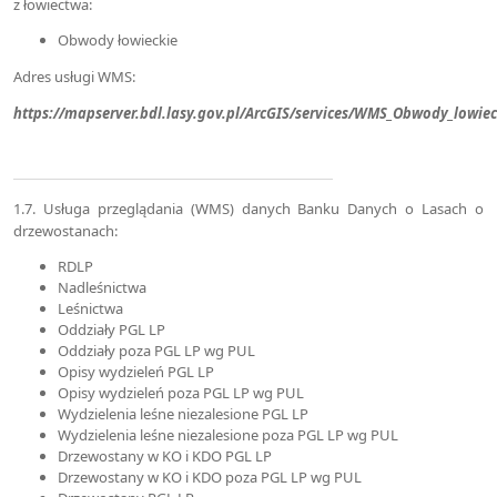
z łowiectwa:
Obwody łowieckie
Adres usługi WMS:
https://mapserver.bdl.lasy.gov.pl/ArcGIS/services/WMS_Obwody_lowi
1.7. Usługa przeglądania (WMS) danych Banku Danych o Lasach o
drzewostanach:
RDLP
Nadleśnictwa
Leśnictwa
Oddziały PGL LP
Oddziały poza PGL LP wg PUL
Opisy wydzieleń PGL LP
Opisy wydzieleń poza PGL LP wg PUL
Wydzielenia leśne niezalesione PGL LP
Wydzielenia leśne niezalesione poza PGL LP wg PUL
Drzewostany w KO i KDO PGL LP
Drzewostany w KO i KDO poza PGL LP wg PUL