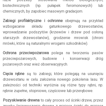
biotechnicznych (np. pułapek feromonowych) lub
chemicznych, by zapobiec masowym gradacjom.
Zabiegi profilaktyczne i ochronne
obejmują na przykład
wzbogacanie składu gatunkowego drzewostanów,
wprowadzanie podszytów (krzewów i drzew pod osłoną
starszych drzewostanów), grodzenie mrowisk (chroni
mrówki, które są naturalnymi wrogami szkodników).
Ochrona przeciwpożarowa
polega na tworzeniu pasów
przeciwpożarowych, budowie i konserwacji dróg
pożarowych oraz wież obserwacyjnych.
Cięcia rębne
są to zabiegi, które polegają na usunięciu
drzewostanu w celu założenia nowego pokolenia lasu. W
zależności od techniki wyróżnia się różne typy rębni, np.
rębnie zupełne, stopniowe, częściowe lub przerębowe.
Pozyskiwanie drewna
to cały proces od ścinki drzew, przez
zrywkę (przenoszenie drewna z miejsca ścinki do miejsca