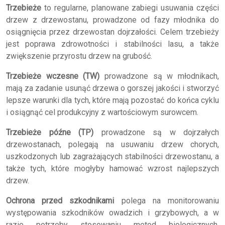
Trzebieże
to regularne, planowane zabiegi usuwania części
drzew z drzewostanu, prowadzone od fazy młodnika do
osiągnięcia przez drzewostan dojrzałości. Celem trzebieży
jest poprawa zdrowotności i stabilności lasu, a także
zwiększenie przyrostu drzew na grubość.
Trzebieże wczesne (TW)
prowadzone są w młodnikach,
mają za zadanie usunąć drzewa o gorszej jakości i stworzyć
lepsze warunki dla tych, które mają pozostać do końca cyklu
i osiągnąć cel produkcyjny z wartościowym surowcem.
Trzebieże późne (TP)
prowadzone są w dojrzałych
drzewostanach, polegają na usuwaniu drzew chorych,
uszkodzonych lub zagrażających stabilności drzewostanu, a
także tych, które mogłyby hamować wzrost najlepszych
drzew.
Ochrona przed szkodnikami
polega na monitorowaniu
występowania szkodników owadzich i grzybowych, a w
razie potrzeby stosowaniu metod biologicznych,