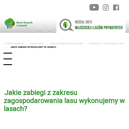
STRONA GŁÓWNA
MODUŁ INFO
ZAGOSPODAROWANIE LASÓW
HODOWLA I PIELĘGNACJA LASU
JAKIE ZABIEGI WYKONUJEMY W LASACH
Jakie zabiegi z zakresu
zagospodarowania lasu wykonujemy w
lasach?