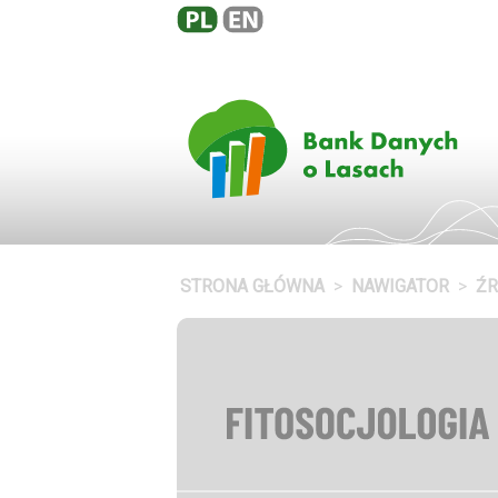
STRONA GŁÓWNA
NAWIGATOR
Ź