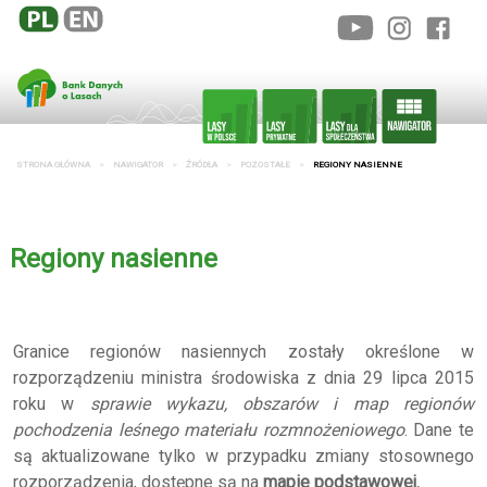
STRONA GŁÓWNA
NAWIGATOR
ŹRÓDŁA
POZOSTAŁE
REGIONY NASIENNE
Regiony nasienne
Granice regionów nasiennych zostały określone w
rozporządzeniu ministra środowiska z dnia 29 lipca 2015
roku w
sprawie wykazu, obszarów i map regionów
pochodzenia leśnego materiału rozmnożeniowego
. Dane te
są aktualizowane tylko w przypadku zmiany stosownego
rozporządzenia, dostępne są na
mapie podstawowej.