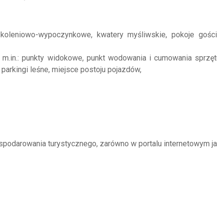
zkoleniowo-wypoczynkowe, kwatery myśliwskie, pokoje gośc
m.in.: punkty widokowe, punkt wodowania i cumowania sprzętu
 parkingi leśne, miejsce postoju pojazdów,
odarowania turystycznego, zarówno w portalu internetowym jak 