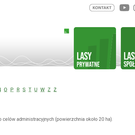
N
O
P
R
S
T
U
W
Z
Ż
 celów administracyjnych (powierzchnia około 20 ha).