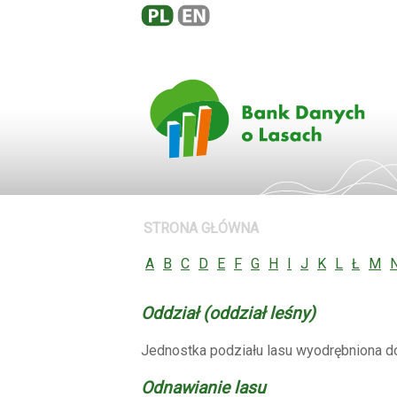
STRONA GŁÓWNA
A
B
C
D
E
F
G
H
I
J
K
L
Ł
M
Oddział (oddział leśny)
Jednostka podziału lasu wyodrębniona do
Odnawianie lasu