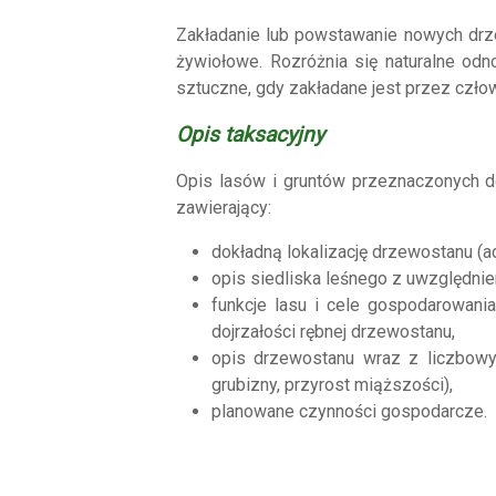
Zakładanie lub powstawanie nowych drz
żywiołowe. Rozróżnia się naturalne odn
sztuczne, gdy zakładane jest przez czło
Opis taksacyjny
Opis lasów i gruntów przeznaczonych d
zawierający:
dokładną lokalizację drzewostanu (ad
opis siedliska leśnego z uwzględnien
funkcje lasu i cele gospodarowani
dojrzałości rębnej drzewostanu,
opis drzewostanu wraz z liczbowym
grubizny, przyrost miąższości),
planowane czynności gospodarcze.