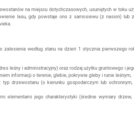
ewostanów na miejscu dotychczasowych, usuniętych w toku uży
owienie lasu, gdy powstaje ono z samosiewu (z nasion) lub z
wieka.
o zalesienia według stanu na dzień 1 stycznia pierwszego ro
res leśny i administracyjny) oraz rodzaj użytku gruntowego i je
iem informacji o terenie, glebie, pokrywie gleby i runie leśnym,
a: typ drzewostanu (o kierunku gospodarczym lub ochronnym, 
i elementami jego charakterystyki (średnie wymiary drzew, 